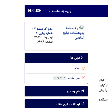
ورود به سامانه
ENGLISH
دوره 3، شماره 7 -
شماره پیاپی 7
اردیبهشت 1402
صفحه
69-84
فایل ها
XML
اصل مقاله
1021.82 K
انطباق
یگران.
ا بیان
هم رسانی
ستفاده
ارجاع به این مقاله